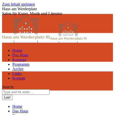
Zum Inhalt springen
Haus am Werderplatz
Salon für Kunst, Musik und Literatur
Home
Das Haus
Konzept
Programm
Archiv
Links
Kontakt
Search:
Home
Das Haus