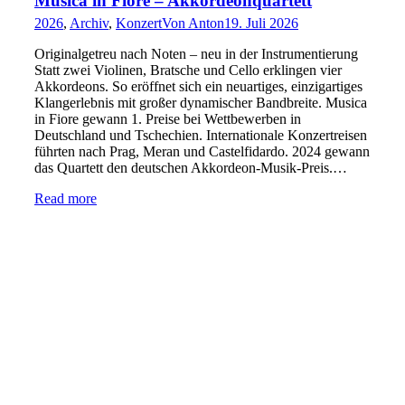
Musica in Fiore – Akkordeonquartett
2026
,
Archiv
,
Konzert
Von
Anton
19. Juli 2026
Originalgetreu nach Noten – neu in der Instrumentierung
Statt zwei Violinen, Bratsche und Cello erklingen vier
Akkordeons. So eröffnet sich ein neuartiges, einzigartiges
Klangerlebnis mit großer dynamischer Bandbreite. Musica
in Fiore gewann 1. Preise bei Wettbewerben in
Deutschland und Tschechien. Internationale Konzertreisen
führten nach Prag, Meran und Castelfidardo. 2024 gewann
das Quartett den deutschen Akkordeon-Musik-Preis.…
Read more