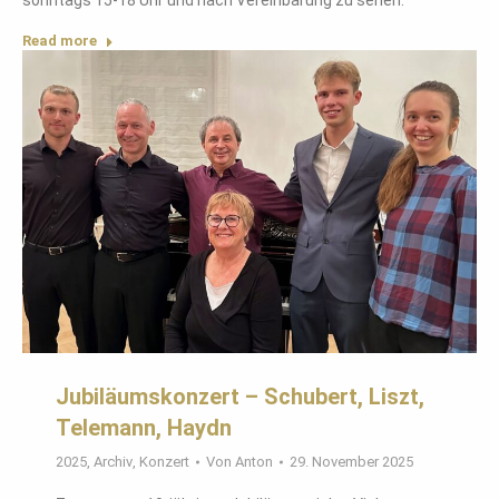
sonntags 15-18 Uhr und nach Vereinbarung zu sehen.
Read more
Jubiläumskonzert – Schubert, Liszt,
Telemann, Haydn
2025
,
Archiv
,
Konzert
Von
Anton
29. November 2025