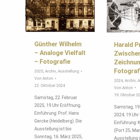
Günther Wilhelm
Harald P
– Analoge Vielfalt
Zwische
– Fotografie
Zeichnu
Fotograf
2025
,
Archiv
,
Ausstellung
Von
Anton
2024
,
Archiv
,
A
22. Oktober 2024
Von
Anton
19. Oktober 2
Samstag, 22. Februar
2025, 19 Uhr Eröffnung.
Samstag, 19
Einführung: Prof. Hans
2024, 19 Uhr
Gercke (Heidelberg). Die
Einführung:
Ausstellung ist bis
(Port 25, Ma
Sonntag, 16. März 2025,
Ausstellung i