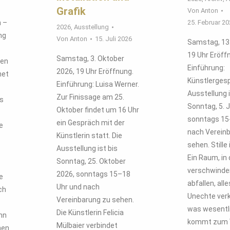
Grafik
Von
Anton
n –
25. Februar 2
2026
,
Ausstellung
ng
Von
Anton
15. Juli 2026
Samstag, 13.
19 Uhr Eröff
Samstag, 3. Oktober
gen
Einführung:
2026, 19 Uhr Eröffnung.
net
Künstlergesp
Einführung: Luisa Werner.
Ausstellung i
Zur Finissage am 25.
is
Sonntag, 5. J
Oktober findet um 16 Uhr
sonntags 15
ein Gespräch mit der
e
nach Verein
Künstlerin statt. Die
sehen. Stille
Ausstellung ist bis
Ein Raum, i
Sonntag, 25. Oktober
verschwinde
2026, sonntags 15–18
e
abfallen, all
Uhr und nach
ch
Unechte verk
Vereinbarung zu sehen.
was wesentli
Die Künstlerin Felicia
nn
kommt zum 
Mülbaier verbindet
hen