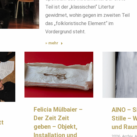
Teil ist der „klassischen“ Litertur
gewidmet, wohin gegen im zweiten Teil
das „folkloristische Element“ im
Vordergrund steht.
» mehr
Felicia Mülbaier –
AINO – S
Der Zeit Zeit
Stille – 
tt
geben – Objekt,
und Rau
Installation und
2026
,
Archiv
,
A