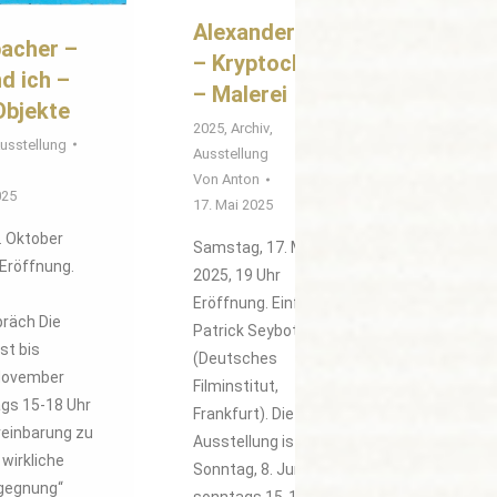
Alexander Horn
bacher –
– Kryptochrom
d ich –
– Malerei
Objekte
2025
,
Archiv
,
usstellung
Ausstellung
Von
Anton
025
17. Mai 2025
. Oktober
Samstag, 17. Mai
 Eröffnung.
2025, 19 Uhr
Eröffnung. Einführung:
räch Die
Patrick Seyboth
st bis
(Deutsches
 November
Filminstitut,
gs 15-18 Uhr
Frankfurt). Die
reinbarung zu
Ausstellung ist bis
 wirkliche
Sonntag, 8. Juni 2025,
egegnung“