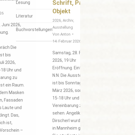
Schrift, Papier,
Lesung
Objekt
026
Literatur
2026
,
Archiv
,
 Juni 2026,
Ausstellung
Buchvorstellungen
nung.
Von
Anton
14. Februar 2026
räch Die
Samstag, 28. Februar
st bis
2026, 19 Uhr
uli 2026,
Eröffnung. Einführung:
-18 Uhr und
N.N. Die Ausstellung
barung zu
ist bis Sonntag, 22.
 ist ein Raum.
März 2026, sonntags
n dem Masken
15-18 Uhr und nach
n, Fassaden
Vereinbarung zu
es Laute und
sehen. Angelika
lingt. Das,
Dirscherl wurde 1957
ch ist,
in Mannheim geboren.
Vorschein –