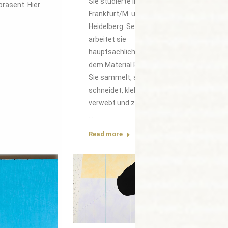
Sie studierte in
präsent. Hier
Frankfurt/M. und
Heidelberg. Seit 1980
arbeitet sie
hauptsächlich mit
dem Material Papier.
Sie sammelt, schöpft,
schneidet, klebt,
verwebt und zeichnet.
…
Read more