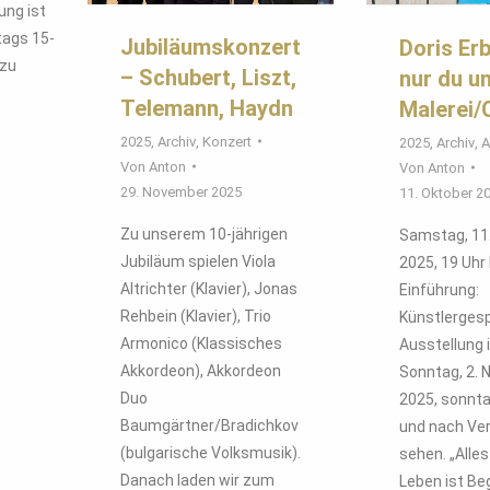
ung ist
tags 15-
Jubiläumskonzert
Doris Er
 zu
– Schubert, Liszt,
nur du un
Telemann, Haydn
Malerei/
2025
,
Archiv
,
Konzert
2025
,
Archiv
,
A
Von
Anton
Von
Anton
29. November 2025
11. Oktober 2
Zu unserem 10-jährigen
Samstag, 11
Jubiläum spielen Viola
2025, 19 Uhr
Altrichter (Klavier), Jonas
Einführung:
Rehbein (Klavier), Trio
Künstlergesp
Armonico (Klassisches
Ausstellung i
Akkordeon), Akkordeon
Sonntag, 2.
Duo
2025, sonnta
Baumgärtner/Bradichkov
und nach Ve
(bulgarische Volksmusik).
sehen. „Alles
Danach laden wir zum
Leben ist B