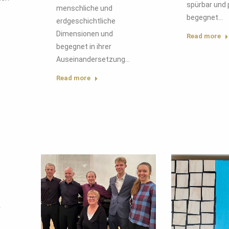
spürbar und 
menschliche und
begegnet…
erdgeschichtliche
Dimensionen und
Read more
begegnet in ihrer
Auseinandersetzung…
Read more
r