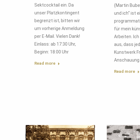
Sektcocktail ein. Da
(Martin Bube
unser Platzkontingent
und ich“ ist e
begrenzt ist, bitten wir
programmati
um vorherige Anmeldung
für mein kün
per E-Mail. Vielen Dank!
Arbeiten. Ic
Einlass: ab 17:30 Uhr,
aus, dass je
Beginn: 18:00 Uhr
Kunstwerk F
Anschauung 
Read more
Read more