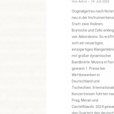
Von
Anton
19. Juli 2026
Originalgetreu nach Note
neu in der Instrumentieru
Statt zwei Violinen,
Bratsche und Cello erklin
vier Akkordeons. So eröff
sich ein neuartiges,
einzigartiges Klangerlebn
mit großer dynamischer
Bandbreite. Musica in Fior
gewann 1. Preise bei
Wettbewerben in
Deutschland und
Tschechien. International
Konzertreisen führten na
Prag, Meran und
Castelfidardo. 2024 gewa
das Quartett den deutsc