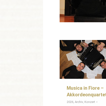
Musica in Fiore –
Akkordeonquarte
2026
,
Archiv
,
Konzert