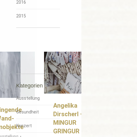
2016
2015
Kategorien
Ausstellung
Angelika
ingende
Gesundheit
Dirscherl –
Wand-
MINGUR
Konzert
mobjekte
GRINGUR –
usstellung