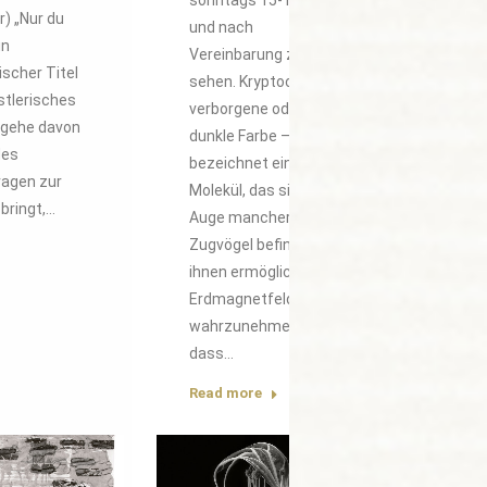
sonntags 15-18 Uhr
r) „Nur du
und nach
in
Vereinbarung zu
scher Titel
sehen. Kryptochrom –
stlerisches
verborgene oder auch
h gehe davon
dunkle Farbe –
des
bezeichnet ein
ragen zur
Molekül, das sich im
bringt,…
Auge mancher
Zugvögel befindet und
ihnen ermöglicht, das
Erdmagnetfeld so
wahrzunehmen,
dass…
Read more