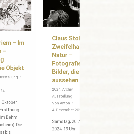
Claus Stolz –
riem – Im
Zweifelhafter
n –
Natur –
ng
Fotografie und
ie Objekt
Bilder, die so
usstellung
aussehen
2024
,
Archiv
,
024
Ausstellung
. Oktober
Von
Anton
 Eröffnung.
4. Dezember 2023
 Kim Behm
Samstag, 20. April
nnheim). Die
2024, 19 Uhr
st bis