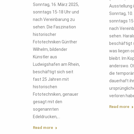
Sonntag, 16. März 2025,
Ausstellung i
sonntags 15-18 Uhr und
Sonntag, 10.
nach Vereinbarung zu
sonntags 15
sehen. Die Faszination
nach Verein
historischer
sehen. Haral
Fototechniken Günther
beschäftigt 
Wilhelm, bildender
was liegen o
Künstler aus
bleibt. Im Ko
Ludwigshafen am Rhein,
anderswo. Of
beschäftigt sich seit
die temporär
fast 25 Jahren mit
dauerhaft ih
historischen
ursprünglich
Fototechniken, genauer
verloren hab
gesagt mit den
Read more
sogenannten
Edeldrucken,…
Read more