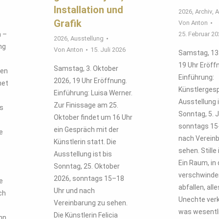
Installation und
2026
,
Archiv
,
A
Grafik
Von
Anton
n –
25. Februar 2
2026
,
Ausstellung
ng
Von
Anton
15. Juli 2026
Samstag, 13.
19 Uhr Eröff
Samstag, 3. Oktober
gen
Einführung:
2026, 19 Uhr Eröffnung.
net
Künstlergesp
Einführung: Luisa Werner.
Ausstellung i
Zur Finissage am 25.
is
Sonntag, 5. J
Oktober findet um 16 Uhr
sonntags 15
ein Gespräch mit der
e
nach Verein
Künstlerin statt. Die
sehen. Stille
Ausstellung ist bis
Ein Raum, i
Sonntag, 25. Oktober
verschwinde
2026, sonntags 15–18
e
abfallen, all
Uhr und nach
ch
Unechte verk
Vereinbarung zu sehen.
was wesentli
Die Künstlerin Felicia
nn