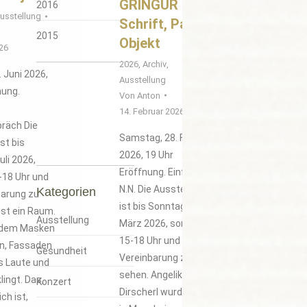
GRINGUR –
2016
usstellung
Schrift, Papier,
2015
Objekt
026
2026
,
Archiv
,
 Juni 2026,
Ausstellung
nung.
Von
Anton
14. Februar 2026
räch Die
Samstag, 28. Februar
st bis
2026, 19 Uhr
uli 2026,
Eröffnung. Einführung:
-18 Uhr und
N.N. Die Ausstellung
Kategorien
barung zu
ist bis Sonntag, 22.
 ist ein Raum.
Ausstellung
März 2026, sonntags
n dem Masken
15-18 Uhr und nach
n, Fassaden
Gesundheit
Vereinbarung zu
es Laute und
sehen. Angelika
lingt. Das,
Konzert
Dirscherl wurde 1957
ch ist,