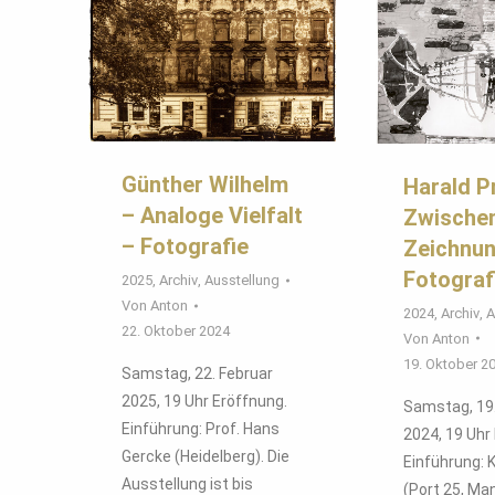
Günther Wilhelm
Harald P
– Analoge Vielfalt
Zwische
– Fotografie
Zeichnu
Fotograf
2025
,
Archiv
,
Ausstellung
Von
Anton
2024
,
Archiv
,
A
22. Oktober 2024
Von
Anton
19. Oktober 2
Samstag, 22. Februar
2025, 19 Uhr Eröffnung.
Samstag, 19
Einführung: Prof. Hans
2024, 19 Uhr
Gercke (Heidelberg). Die
Einführung:
Ausstellung ist bis
(Port 25, Ma