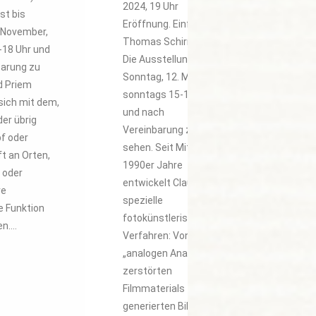
2024, 19 Uhr
st bis
Eröffnung. Einführung:
 November,
Thomas Schirmböck
-18 Uhr und
Die Ausstellung ist bis
barung zu
Sonntag, 12. Mai 2024,
d Priem
sonntags 15-18 Uhr
sich mit dem,
und nach
der übrig
Vereinbarung zu
pf oder
sehen. Seit Mitte der
t an Orten,
1990er Jahre
 oder
entwickelt Claus Stolz
re
spezielle
e Funktion
fotokünstlerische
en.…
Verfahren: Von der
„analogen Anarchie“
zerstörten
Filmmaterials zum KI-
generierten Bild –