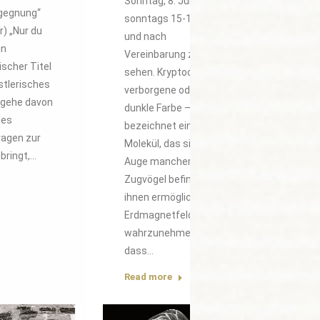
Sonntag, 8. Juni 2025,
egegnung“
sonntags 15-18 Uhr
r) „Nur du
und nach
in
Vereinbarung zu
scher Titel
sehen. Kryptochrom –
stlerisches
verborgene oder auch
h gehe davon
dunkle Farbe –
des
bezeichnet ein
ragen zur
Molekül, das sich im
bringt,…
Auge mancher
Zugvögel befindet und
ihnen ermöglicht, das
Erdmagnetfeld so
wahrzunehmen,
dass…
Read more