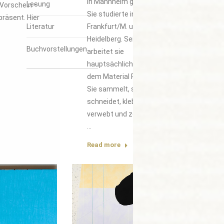
in Mannheim geboren.
Lesung
Vorschein –
Sie studierte in
präsent. Hier
Frankfurt/M. und
Literatur
Heidelberg. Seit 1980
Buchvorstellungen
arbeitet sie
hauptsächlich mit
dem Material Papier.
Sie sammelt, schöpft,
schneidet, klebt,
verwebt und zeichnet.
…
Read more