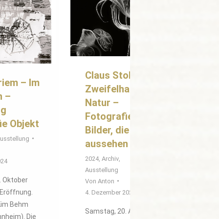
Claus Stolz –
riem – Im
Zweifelhafter
n –
Natur –
ng
Fotografie und
ie Objekt
Bilder, die so
usstellung
aussehen
2024
,
Archiv
,
024
Ausstellung
. Oktober
Von
Anton
 Eröffnung.
4. Dezember 2023
 Kim Behm
Samstag, 20. April
nnheim). Die