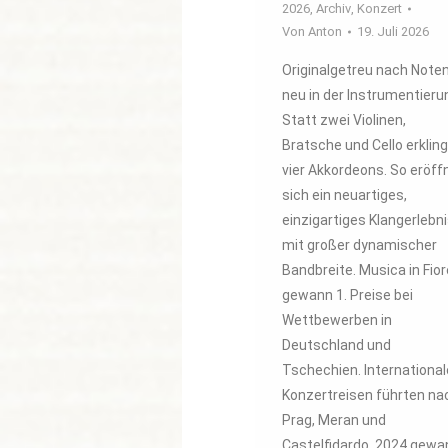
2026
,
Archiv
,
Konzert
Von
Anton
19. Juli 2026
Originalgetreu nach Note
neu in der Instrumentieru
Statt zwei Violinen,
Bratsche und Cello erklin
vier Akkordeons. So eröff
sich ein neuartiges,
einzigartiges Klangerlebn
mit großer dynamischer
Bandbreite. Musica in Fior
gewann 1. Preise bei
Wettbewerben in
Deutschland und
Tschechien. International
Konzertreisen führten na
Prag, Meran und
Castelfidardo. 2024 gewa