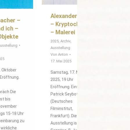
Alexander Horn
bacher –
– Kryptochrom
d ich –
– Malerei
Objekte
2025
,
Archiv
,
usstellung
Ausstellung
Von
Anton
025
17. Mai 2025
. Oktober
Samstag, 17. Mai
 Eröffnung.
2025, 19 Uhr
Eröffnung. Einführung:
räch Die
Patrick Seyboth
st bis
(Deutsches
 November
Filminstitut,
gs 15-18 Uhr
Frankfurt). Die
reinbarung zu
Ausstellung ist bis
 wirkliche