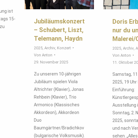
ung ist
tags 15-
Jubiläumskonzert
Doris Er
 zu
– Schubert, Liszt,
nur du un
Telemann, Haydn
Malerei/
2025
,
Archiv
,
Konzert
2025
,
Archiv
,
A
Von
Anton
Von
Anton
29. November 2025
11. Oktober 2
Zu unserem 10-jährigen
Samstag, 11
Jubiläum spielen Viola
2025, 19 Uhr
Altrichter (Klavier), Jonas
Einführung:
Rehbein (Klavier), Trio
Künstlergesp
Armonico (Klassisches
Ausstellung i
Akkordeon), Akkordeon
Sonntag, 2.
Duo
2025, sonnta
Baumgärtner/Bradichkov
und nach Ve
(bulgarische Volksmusik).
sehen. „Alles