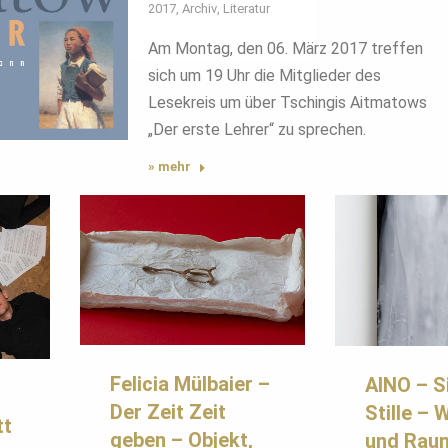
2017
,
Archiv
,
Literatur
Am Montag, den 06. März 2017 treffen
sich um 19 Uhr die Mitglieder des
Lesekreis um über Tschingis Aitmatows
„Der erste Lehrer“ zu sprechen.
» mehr
Felicia Mülbaier –
AINO – S
Der Zeit Zeit
Stille – 
tt
geben – Objekt,
und Rau