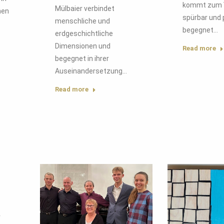
kommt zum 
Mülbaier verbindet
hen
spürbar und 
menschliche und
begegnet…
erdgeschichtliche
Dimensionen und
Read more
begegnet in ihrer
Auseinandersetzung…
Read more
r