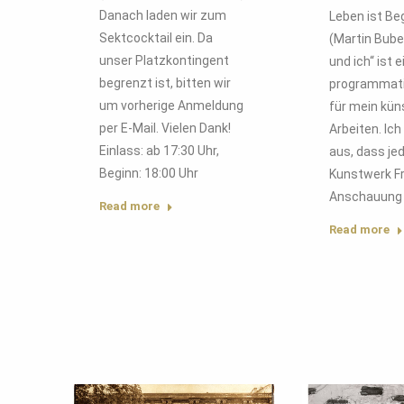
Danach laden wir zum
Leben ist B
Sektcocktail ein. Da
(Martin Bube
unser Platzkontingent
und ich“ ist e
begrenzt ist, bitten wir
programmati
um vorherige Anmeldung
für mein kün
per E-Mail. Vielen Dank!
Arbeiten. Ic
Einlass: ab 17:30 Uhr,
aus, dass je
Beginn: 18:00 Uhr
Kunstwerk F
Anschauung 
Read more
Read more