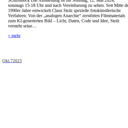
Schirmböck Die Ausstellung ist bis Sonntag, 12. Mai 2024,
sonntags 15-18 Uhr und nach Vereinbarung zu sehen. Seit Mitte d
1990er Jahre entwickelt Claus Stolz spezielle fotokünstlerische
Verfahren: Von der „analogen Anarchie“ zerstörten Filmmaterials
zum KI-generierten Bild – Licht, Daten, Code und Idee, Stolz
versteht seine…
» mehr
Okt.
7
2023