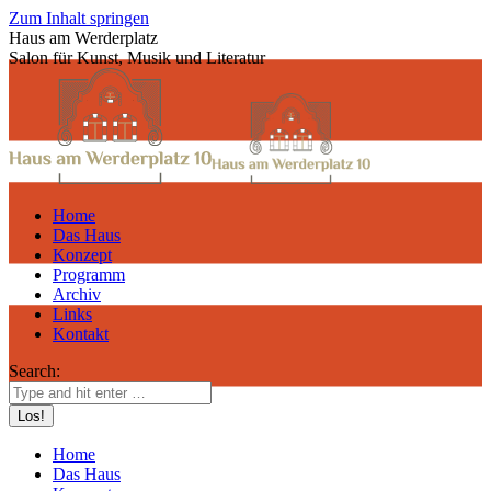
Zum Inhalt springen
Haus am Werderplatz
Salon für Kunst, Musik und Literatur
Home
Das Haus
Konzept
Programm
Archiv
Links
Kontakt
Search:
Home
Das Haus