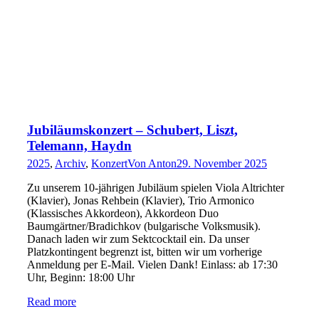
Jubiläumskonzert – Schubert, Liszt,
Telemann, Haydn
2025
,
Archiv
,
Konzert
Von
Anton
29. November 2025
Zu unserem 10-jährigen Jubiläum spielen Viola Altrichter
(Klavier), Jonas Rehbein (Klavier), Trio Armonico
(Klassisches Akkordeon), Akkordeon Duo
Baumgärtner/Bradichkov (bulgarische Volksmusik).
Danach laden wir zum Sektcocktail ein. Da unser
Platzkontingent begrenzt ist, bitten wir um vorherige
Anmeldung per E-Mail. Vielen Dank! Einlass: ab 17:30
Uhr, Beginn: 18:00 Uhr
Read more