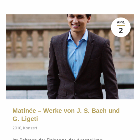
APR.
2
Matinée – Werke von J. S. Bach und
G. Ligeti
2018
,
Konzert