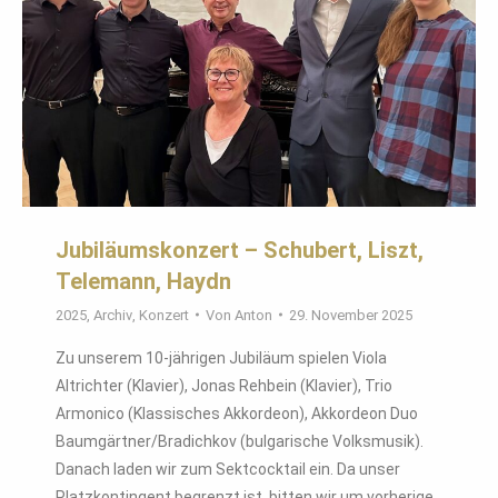
Jubiläumskonzert – Schubert, Liszt,
Telemann, Haydn
2025
,
Archiv
,
Konzert
Von
Anton
29. November 2025
Zu unserem 10-jährigen Jubiläum spielen Viola
Altrichter (Klavier), Jonas Rehbein (Klavier), Trio
Armonico (Klassisches Akkordeon), Akkordeon Duo
Baumgärtner/Bradichkov (bulgarische Volksmusik).
Danach laden wir zum Sektcocktail ein. Da unser
Platzkontingent begrenzt ist, bitten wir um vorherige