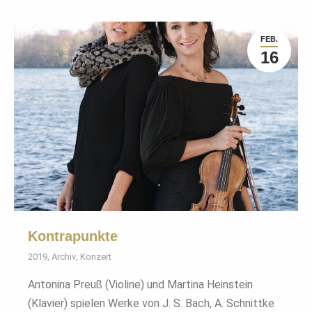
FEB.
16
Kontrapunkte
2019
,
Archiv
,
Konzert
Antonina Preuß (Violine) und Martina Heinstein
(Klavier) spielen Werke von J. S. Bach, A. Schnittke