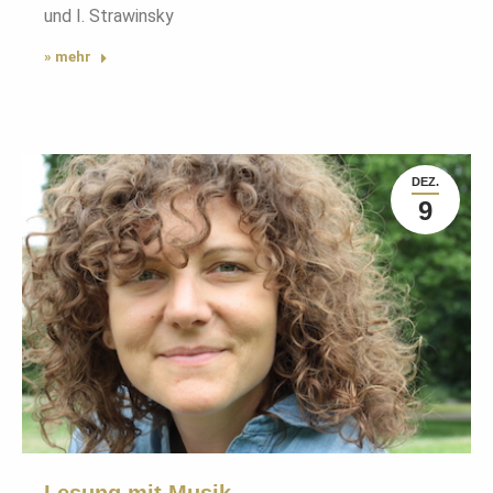
und I. Strawinsky
» mehr
DEZ.
9