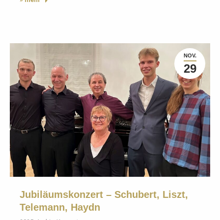
NOV.
29
Jubiläumskonzert – Schubert, Liszt,
Telemann, Haydn