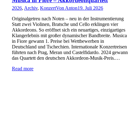
Musica in Fiore – Akkordeonquartett
2026
,
Archiv
,
Konzert
Von
Anton
19. Juli 2026
Originalgetreu nach Noten – neu in der Instrumentierung
Statt zwei Violinen, Bratsche und Cello erklingen vier
Akkordeons. So eröffnet sich ein neuartiges, einzigartiges
Klangerlebnis mit großer dynamischer Bandbreite. Musica
in Fiore gewann 1. Preise bei Wettbewerben in
Deutschland und Tschechien. Internationale Konzertreisen
führten nach Prag, Meran und Castelfidardo. 2024 gewann
das Quartett den deutschen Akkordeon-Musik-Preis.…
Read more