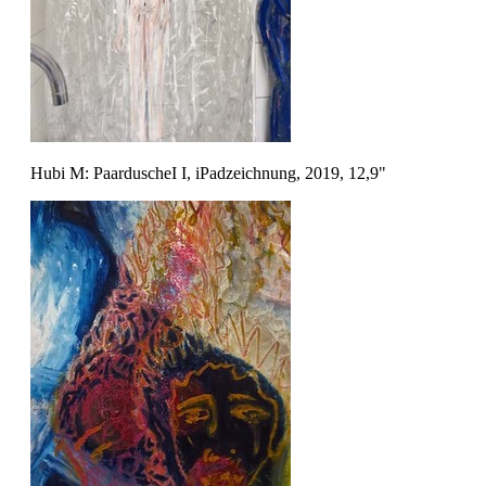
Hubi M: PaarduscheI I, iPadzeichnung, 2019, 12,9"