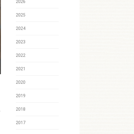
2026
2025
2024
2023
2022
Angelika Dirscherl - Schreibstück, 31x22 cm, verschiedene S
2021
2020
2019
2018
2017