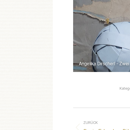
Angelika Dirscherl - Zwei
Kateg
Album-
Navigation
ZURÜCK