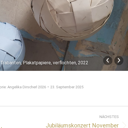
 Trabanten, Plakatpapiere, verflochten, 2022
orie:
Angelika Dirscherl 2026
23. September 2025
NÄCHSTES
Jubiläumskonzert November