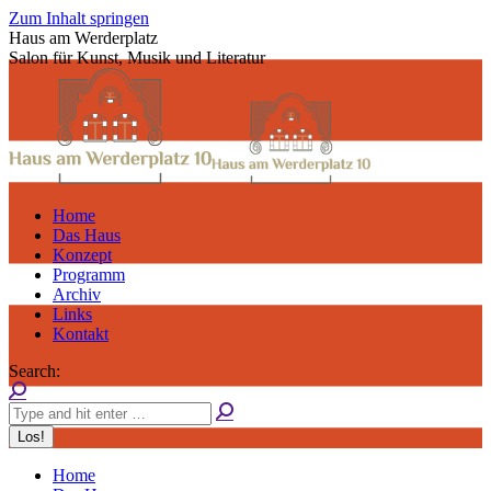
Zum Inhalt springen
Haus am Werderplatz
Salon für Kunst, Musik und Literatur
Home
Das Haus
Konzept
Programm
Archiv
Links
Kontakt
Search:
Home